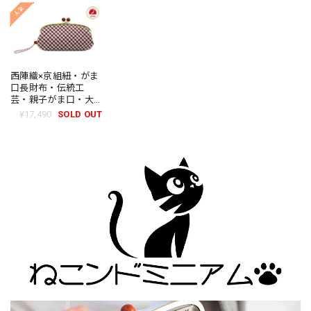
ェック・ブラウン・
ェック・ネイビー・
ェック・パープル・
レディース・日本製
レディース・日本製
レディース・日本製
西陣織×京組紐・がま
口長財布・伝統工
芸・親子がま口・大
容量・京組紐ストラ
¥17,490
SOLD OUT
ップ付・ギンガムチ
ェック・レッド・レ
ディース・日本製