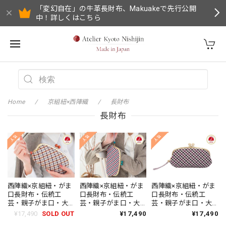
「変幻自在」の牛革長財布、Makuakeで先行公開
中！詳しくはこちら
Home
京組紐×西陣織
長財布
長財布
西陣織×京組紐・がま
西陣織×京組紐・がま
西陣織×京組紐・がま
口長財布・伝統工
口長財布・伝統工
口長財布・伝統工
芸・親子がま口・大
芸・親子がま口・大
芸・親子がま口・大
容量・京組紐ストラ
容量・京組紐ストラ
容量・京組紐ストラ
¥17,490
SOLD OUT
¥17,490
¥17,490
ップ付・ギンガムチ
ップ付・ギンガムチ
ップ付・ギンガムチ