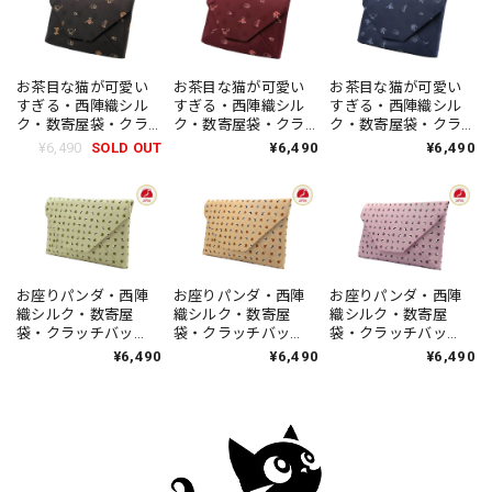
お茶目な猫が可愛い
お茶目な猫が可愛い
お茶目な猫が可愛い
すぎる・西陣織シル
すぎる・西陣織シル
すぎる・西陣織シル
ク・数寄屋袋・クラ
ク・数寄屋袋・クラ
ク・数寄屋袋・クラ
ッチバッグ・伝統工
ッチバッグ・伝統工
ッチバッグ・伝統工
¥6,490
SOLD OUT
¥6,490
¥6,490
芸・B5サイズタブレ
芸・B5サイズタブレ
芸・B5サイズタブレ
ット対応・猫柄・黒
ット対応・猫柄・葡
ット対応・猫柄・留
茶（くろちゃ）・濃
萄色（えびいろ）・
紺（とめこん）・
茶・レディース・日
赤・レディース・日
紺・レディース・日
本製
本製
本製
お座りパンダ・西陣
お座りパンダ・西陣
お座りパンダ・西陣
織シルク・数寄屋
織シルク・数寄屋
織シルク・数寄屋
袋・クラッチバッ
袋・クラッチバッ
袋・クラッチバッ
グ・伝統工芸・B5サ
グ・伝統工芸・B5サ
グ・伝統工芸・B5サ
¥6,490
¥6,490
¥6,490
イズタブレット対
イズタブレット対
イズタブレット対
応・若葉色（わかば
応・杏色（あんずい
応・撫子色（なでし
いろ）・ライトグリ
ろ）・オレンジ・レ
こいろ）・ピンクラ
ーン・レディース・
ディース・日本製
ベンダー・レディー
日本製
ス・日本製