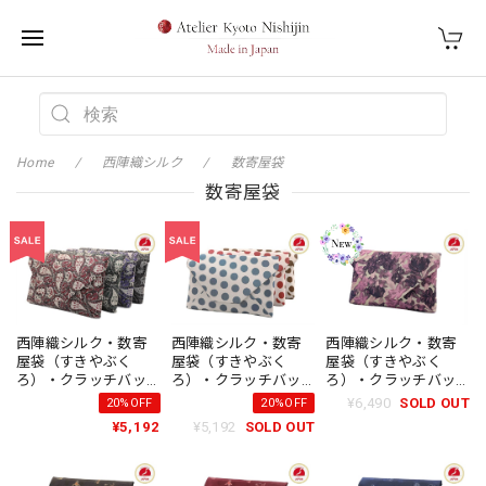
Home
西陣織シルク
数寄屋袋
数寄屋袋
西陣織シルク・数寄
西陣織シルク・数寄
西陣織シルク・数寄
屋袋（すきやぶく
屋袋（すきやぶく
屋袋（すきやぶく
ろ）・クラッチバッ
ろ）・クラッチバッ
ろ）・クラッチバッ
グ・伝統工芸・B5サ
グ・伝統工芸・B5サ
グ・伝統工芸・B5サ
¥6,490
SOLD OUT
20%OFF
20%OFF
イズタブレット対
イズタブレット対
イズタブレット対
¥5,192
¥5,192
SOLD OUT
応・ペイズリー・レ
応・ポルカドット・
応・百花繚乱・花
ディース・日本製
水玉・レディース・
柄・レディース・日
日本製
本製