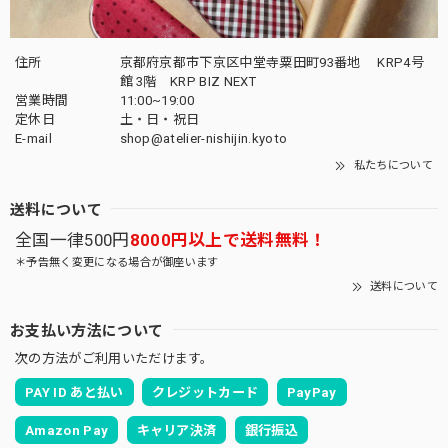
住所
京都府京都市下京区中堂寺粟田町93番地 KRP4号
館 3階 KRP BIZ NEXT
営業時間
11:00~19:00
定休日
土・日・祝日
E-mail
shop@atelier-nishijin.kyoto
私たちについて
送料について
全国一律500円
8000円以上で送料無料！
＊予告無く変更になる場合が御座います
送料について
お支払い方法について
次の方法がご利用いただけます。
PAY ID あと払い
クレジットカード
PayPay
Amazon Pay
キャリア決済
銀行振込