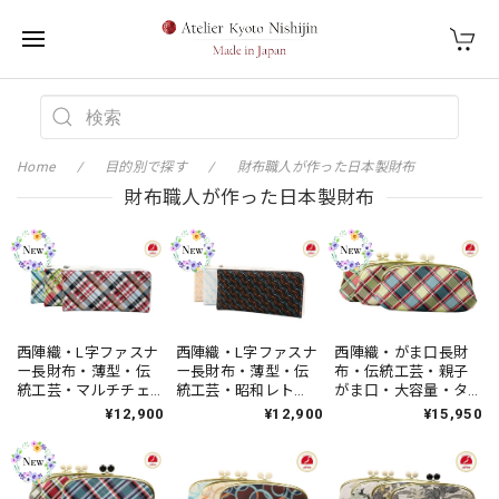
Home
目的別で探す
財布職人が作った日本製財布
財布職人が作った日本製財布
西陣織・L字ファスナ
西陣織・L字ファスナ
西陣織・がま口長財
ー長財布・薄型・伝
ー長財布・薄型・伝
布・伝統工芸・親子
統工芸・マルチチェ
統工芸・昭和レト
がま口・大容量・タ
ック・ハンドメイ
ロ・レトロウェー
ータンチェック・大
¥12,900
¥12,900
¥15,950
ド・レディース・日
ブ・ハンドメイド・
人可愛い・レディー
本製
レディース・日本製
ス・日本製