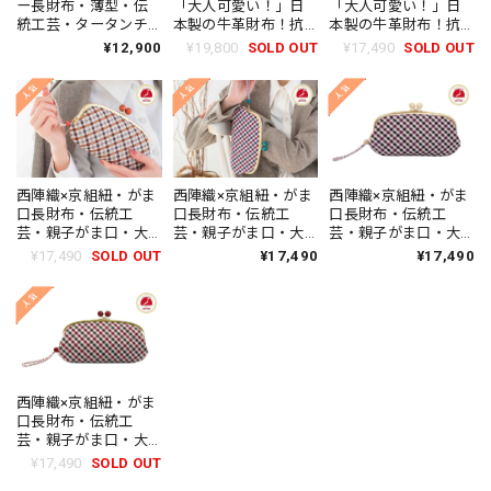
ー長財布・薄型・伝
「大人可愛い！」日
「大人可愛い！」日
統工芸・タータンチ
本製の牛革財布！抗
本製の牛革財布！抗
ェック・ハンドメイ
菌・抗ウイルス加
菌・抗ウイルス加
¥12,900
¥19,800
SOLD OUT
¥17,490
SOLD OUT
ド・レディース・日
工・ギャルソン式小
工！・ギャルソン式
本製
銭入れ・がま口・ハ
小銭入れ・ラウンド
ンドメイド・レディ
ファスナー・ハンド
ース
メイド・レディース
西陣織×京組紐・がま
西陣織×京組紐・がま
西陣織×京組紐・がま
口長財布・伝統工
口長財布・伝統工
口長財布・伝統工
芸・親子がま口・大
芸・親子がま口・大
芸・親子がま口・大
容量・京組紐ストラ
容量・京組紐ストラ
容量・京組紐ストラ
¥17,490
SOLD OUT
¥17,490
¥17,490
ップ付・ギンガムチ
ップ付・ギンガムチ
ップ付・ギンガムチ
ェック・ブラウン・
ェック・ネイビー・
ェック・パープル・
レディース・日本製
レディース・日本製
レディース・日本製
西陣織×京組紐・がま
口長財布・伝統工
芸・親子がま口・大
容量・京組紐ストラ
¥17,490
SOLD OUT
ップ付・ギンガムチ