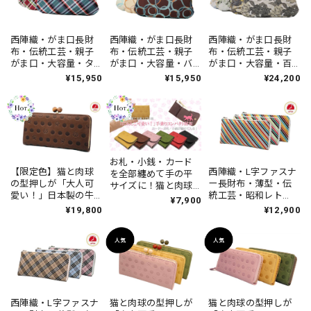
西陣織・がま口長財
西陣織・がま口長財
西陣織・がま口長財
布・伝統工芸・親子
布・伝統工芸・親子
布・伝統工芸・親子
がま口・大容量・タ
がま口・大容量・バ
がま口・大容量・百
ータンチェック・大
ブルドット・昭和レ
花繚乱・レディー
¥15,950
¥15,950
¥24,200
人可愛い・レディー
トロ・レディース・
ス・日本製
ス・日本製
日本製
お札・小銭・カード
【限定色】猫と肉球
西陣織・L字ファスナ
を全部纏めて手の平
の型押しが「大人可
ー長財布・薄型・伝
サイズに！猫と肉球
愛い！」日本製の牛
統工芸・昭和レト
の牛革手乗りコンパ
¥7,900
革財布！抗菌・抗ウ
ロ・マルチストライ
クト財布・日本製
¥19,800
¥12,900
イルス加工・ギャル
プ・ハンドメイド・
ソン式小銭入れ・ダ
レディース・日本製
ークブラウン・がま
口・ハンドメイド・
レディース
西陣織・L字ファスナ
猫と肉球の型押しが
猫と肉球の型押しが