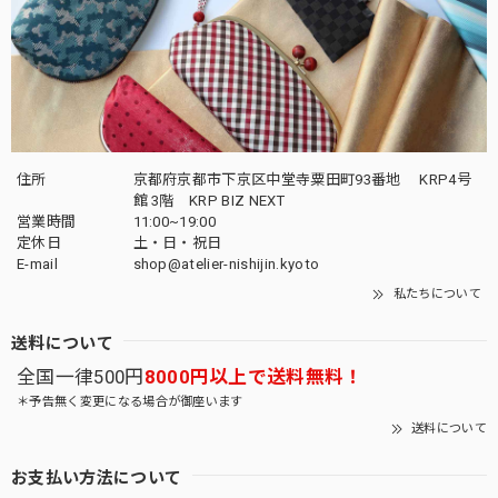
住所
京都府京都市下京区中堂寺粟田町93番地 KRP4号
館 3階 KRP BIZ NEXT
営業時間
11:00~19:00
定休日
土・日・祝日
E-mail
shop@atelier-nishijin.kyoto
私たちについて
送料について
全国一律500円
8000円以上で送料無料！
＊予告無く変更になる場合が御座います
送料について
お支払い方法について