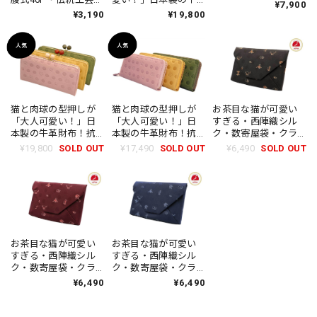
の牛革手乗りコンパ
¥7,900
猫まみれ・ハンドメ
革財布！抗菌・抗ウ
クト財布・日本製
¥3,190
¥19,800
イド・ユニセック
イルス加工・ギャル
ス・日本製
ソン式小銭入れ・ダ
ークブラウン・がま
口・ハンドメイド・
レディース
猫と肉球の型押しが
猫と肉球の型押しが
お茶目な猫が可愛い
「大人可愛い！」日
「大人可愛い！」日
すぎる・西陣織シル
本製の牛革財布！抗
本製の牛革財布！抗
ク・数寄屋袋・クラ
菌・抗ウイルス加
菌・抗ウイルス加
ッチバッグ・伝統工
¥19,800
SOLD OUT
¥17,490
SOLD OUT
¥6,490
SOLD OUT
工・ギャルソン式小
工！・ギャルソン式
芸・B5サイズタブレ
銭入れ・がま口・ハ
小銭入れ・ラウンド
ット対応・猫柄・黒
ンドメイド・レディ
ファスナー・ハンド
茶（くろちゃ）・濃
ース
メイド・レディース
茶・レディース・日
本製
お茶目な猫が可愛い
お茶目な猫が可愛い
すぎる・西陣織シル
すぎる・西陣織シル
ク・数寄屋袋・クラ
ク・数寄屋袋・クラ
ッチバッグ・伝統工
ッチバッグ・伝統工
¥6,490
¥6,490
芸・B5サイズタブレ
芸・B5サイズタブレ
ット対応・猫柄・葡
ット対応・猫柄・留
萄色（えびいろ）・
紺（とめこん）・