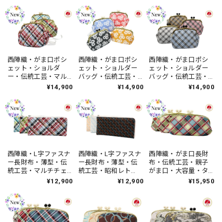
セックス・日本製
ィース・日本製
レディース・日本製
西陣織・がま口ポシ
西陣織・がま口ポシ
西陣織・がま口ポシ
ェット・ショルダ
ェット・ショルダー
ェット・ショルダー
ー・伝統工芸・マル
バッグ・伝統工芸・
バッグ・伝統工芸・
チチェック・普段使
ポップフラワー・普
タータンチェック・
¥14,900
¥14,900
¥14,900
い・ハンドメイド・
段使い・ハンドメイ
普段使い・ハンドメ
レディース・日本製
ド・レディース・日
イド・レディース・
本製
日本製
西陣織・L字ファスナ
西陣織・L字ファスナ
西陣織・がま口長財
ー長財布・薄型・伝
ー長財布・薄型・伝
布・伝統工芸・親子
統工芸・マルチチェ
統工芸・昭和レト
がま口・大容量・タ
ック・ハンドメイ
ロ・レトロウェー
ータンチェック・大
¥12,900
¥12,900
¥15,950
ド・レディース・日
ブ・ハンドメイド・
人可愛い・レディー
本製
レディース・日本製
ス・日本製