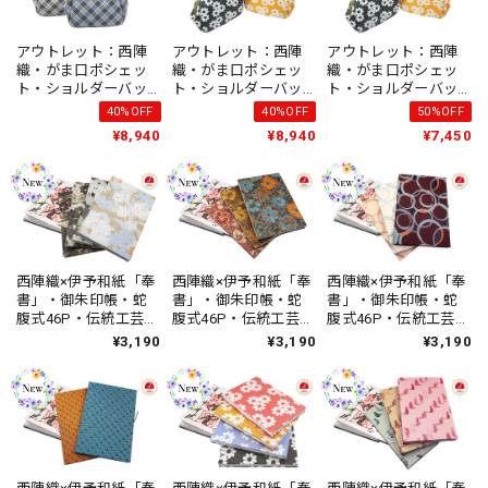
アウトレット：西陣
アウトレット：西陣
アウトレット：西陣
織・がま口ポシェッ
織・がま口ポシェッ
織・がま口ポシェッ
ト・ショルダーバッ
ト・ショルダーバッ
ト・ショルダーバッ
グ・伝統工芸・ター
グ・伝統工芸・ポッ
グ・伝統工芸・ポッ
40%OFF
40%OFF
50%OFF
タンチェック・ライ
プフラワー・ブル
プフラワー・オレン
¥8,940
¥8,940
¥7,450
トブルー・普段使
ー・普段使い・ハン
ジ・普段使い・ハン
い・ハンドメイド・
ドメイド・レディー
ドメイド・レディー
レディース・日本製
ス・日本製
ス・日本製
西陣織×伊予和紙「奉
西陣織×伊予和紙「奉
西陣織×伊予和紙「奉
書」・御朱印帳・蛇
書」・御朱印帳・蛇
書」・御朱印帳・蛇
腹式46P・伝統工芸・
腹式46P・伝統工芸・
腹式46P・伝統工芸・
百花繚乱・ハンドメ
昭和レトロ・レトロ
昭和レトロ・レトロ
¥3,190
¥3,190
¥3,190
イド・ユニセック
フラワー・ハンドメ
バブル・ハンドメイ
ス・日本製
イド・ユニセック
ド・ユニセックス・
ス・日本製
日本製