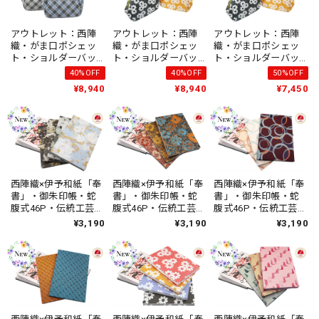
アウトレット：西陣
アウトレット：西陣
アウトレット：西陣
織・がま口ポシェッ
織・がま口ポシェッ
織・がま口ポシェッ
ト・ショルダーバッ
ト・ショルダーバッ
ト・ショルダーバッ
グ・伝統工芸・ター
グ・伝統工芸・ポッ
グ・伝統工芸・ポッ
40%OFF
40%OFF
50%OFF
タンチェック・ライ
プフラワー・ブル
プフラワー・オレン
¥8,940
¥8,940
¥7,450
トブルー・普段使
ー・普段使い・ハン
ジ・普段使い・ハン
い・ハンドメイド・
ドメイド・レディー
ドメイド・レディー
レディース・日本製
ス・日本製
ス・日本製
西陣織×伊予和紙「奉
西陣織×伊予和紙「奉
西陣織×伊予和紙「奉
書」・御朱印帳・蛇
書」・御朱印帳・蛇
書」・御朱印帳・蛇
腹式46P・伝統工芸・
腹式46P・伝統工芸・
腹式46P・伝統工芸・
百花繚乱・ハンドメ
昭和レトロ・レトロ
昭和レトロ・レトロ
¥3,190
¥3,190
¥3,190
イド・ユニセック
フラワー・ハンドメ
バブル・ハンドメイ
ス・日本製
イド・ユニセック
ド・ユニセックス・
ス・日本製
日本製