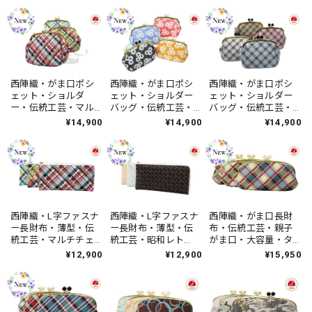
セックス・日本製
ィース・日本製
レディース・日本製
西陣織・がま口ポシ
西陣織・がま口ポシ
西陣織・がま口ポシ
ェット・ショルダ
ェット・ショルダー
ェット・ショルダー
ー・伝統工芸・マル
バッグ・伝統工芸・
バッグ・伝統工芸・
チチェック・普段使
ポップフラワー・普
タータンチェック・
¥14,900
¥14,900
¥14,900
い・ハンドメイド・
段使い・ハンドメイ
普段使い・ハンドメ
レディース・日本製
ド・レディース・日
イド・レディース・
本製
日本製
西陣織・L字ファスナ
西陣織・L字ファスナ
西陣織・がま口長財
ー長財布・薄型・伝
ー長財布・薄型・伝
布・伝統工芸・親子
統工芸・マルチチェ
統工芸・昭和レト
がま口・大容量・タ
ック・ハンドメイ
ロ・レトロウェー
ータンチェック・大
¥12,900
¥12,900
¥15,950
ド・レディース・日
ブ・ハンドメイド・
人可愛い・レディー
本製
レディース・日本製
ス・日本製