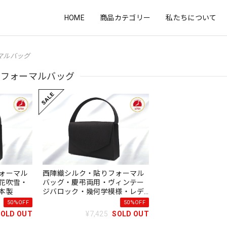
HOME
商品カテゴリー
私たちについて
マルバッグ
フォーマルバッグ
ォーマル
西陣織シルク・貼りフォーマル
花吹雪・
バッグ・慶弔両用・ヴィンテー
本製
ジバロック・幾何学模様・レデ
ィース・日本製
50%OFF
50%OFF
SOLD OUT
¥7,425
SOLD OUT