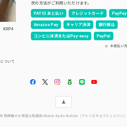
次の方法がご利用いただけます。
PAY ID あと払い
クレジットカード
PayPay
Amazon Pay
キャリア決済
銀行振込
KRP4
コンビニ決済またはPay-easy
PayPal
お支払い
について
© 西陣織のお洒落な和雑貨/Atelier Kyoto Nishijin（アトリエキョウトニシジン）