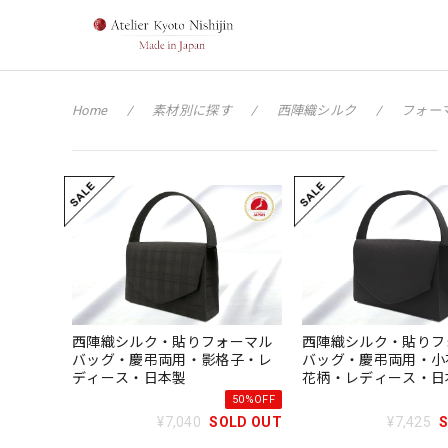
Home
素材別に探す
西陣織シルク
フォー
西陣織シルク・貼りフォーマル
西陣織シルク・貼りフ
バッグ・慶弔両用・影格子・レ
バッグ・慶弔両用・小
ディース・日本製
花柄・レディース・日
50%OFF
¥7,040
SOLD OUT
¥7,425