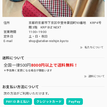
住所
京都府京都市下京区中堂寺粟田町93番地 KRP4号
館 3階 KRP BIZ NEXT
営業時間
11:00~19:00
定休日
土・日・祝日
E-mail
shop@atelier-nishijin.kyoto
私たちについて
送料について
全国一律500円
8000円以上で送料無料！
＊予告無く変更になる場合が御座います
送料について
お支払い方法について
次の方法がご利用いただけます。
PAY ID あと払い
クレジットカード
PayPay