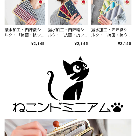
撥水加工・西陣織シ
撥水加工・西陣織シ
撥水加工・西陣織シ
ルク・「抗菌・抗ウ
ルク・「抗菌・抗ウ
ルク・「抗菌・抗ウ
イルス」加工・がま
イルス」加工・がま
イルス」加工・がま
¥2,145
¥2,145
¥2,145
口マスクケース・伝
口マスクケース・伝
口マスクケース・伝
統工芸・薄型・軽
統工芸・薄型・軽
統工芸・薄型・軽
量・千鳥格子・ハウ
量・小花吹雪・花
量・グラデーション
ンドトゥース・レデ
柄・レディース・日
ストライプ・レディ
ィース・日本製
本製
ース・日本製