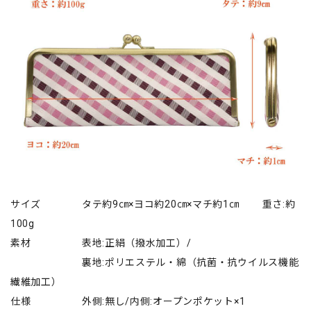
サイズ タテ約9㎝×ヨコ約20㎝×マチ約1㎝ 重さ:約
100g
素材 表地:正絹（撥水加工）/
裏地:ポリエステル・綿（抗菌・抗ウイルス機能
繊維加工）
仕様 外側:無し/内側:オープンポケット×1