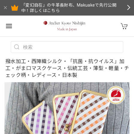
「変幻自在」の牛革長財布、Makuakeで先行公開
中！詳しくはこちら
撥水加工・西陣織シルク・「抗菌・抗ウイルス」加
工・がま口マスクケース・伝統工芸・薄型・軽量・チ
ェック柄・レディース・日本製