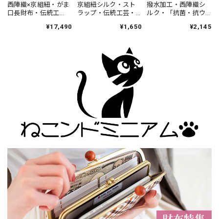
西陣織×京組紐・がま
京組紐シルク・スト
撥水加工・西陣織シ
口長財布・伝統工
ラップ・伝統工芸・
ルク・「抗菌・抗ウ
芸・親子がま口・大
江戸打・レッド・ハ
イルス」加工・がま
¥17,490
¥1,650
¥2,145
容量・京組紐ストラ
ンドメイド・日本製
口マスクケース・伝
ップ付・ギンガムチ
統工芸・薄型・軽
ェック・ネイビー・
量・千鳥格子・ハウ
レディース・日本製
ンドトゥース・レデ
ィース・日本製