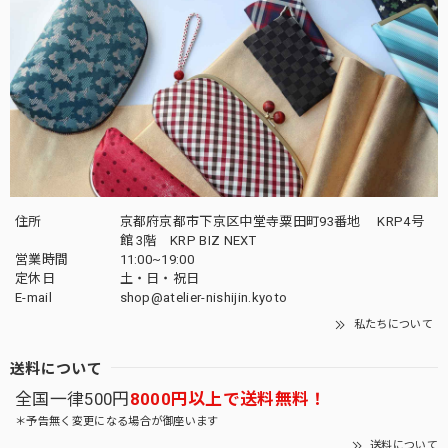
住所
京都府京都市下京区中堂寺粟田町93番地 KRP4号
館 3階 KRP BIZ NEXT
営業時間
11:00~19:00
定休日
土・日・祝日
E-mail
shop@atelier-nishijin.kyoto
私たちについて
送料について
全国一律500円
8000円以上で送料無料！
＊予告無く変更になる場合が御座います
送料について