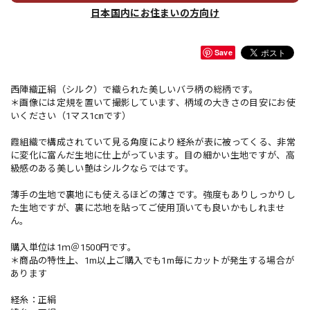
日本国内にお住まいの方向け
Save
西陣織正絹（シルク）で織られた美しいバラ柄の総柄です。
＊画像には定規を置いて撮影しています、柄域の大きさの目安にお使
いください（1マス1㎝です）
霞組織で構成されていて見る角度により経糸が表に被ってくる、非常
に変化に富んだ生地に仕上がっています。目の細かい生地ですが、高
級感のある美しい艶はシルクならではです。
薄手の生地で裏地にも使えるほどの薄さです。強度もありしっかりし
た生地ですが、裏に芯地を貼ってご使用頂いても良いかもしれませ
ん。
購入単位は1ｍ＠1500円です。
＊商品の特性上、1m以上ご購入でも1m毎にカットが発生する場合が
あります
経糸：正絹