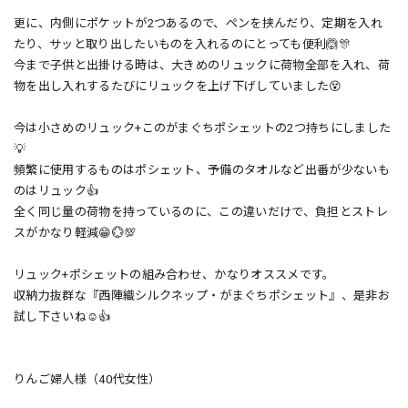
更に、内側にポケットが2つあるので、ペンを挟んだり、定期を入れ
たり、サッと取り出したいものを入れるのにとっても便利🙆🎊
今まで子供と出掛ける時は、大きめのリュックに荷物全部を入れ、荷
物を出し入れするたびにリュックを上げ下げしていました😵
今は小さめのリュック+このがまぐちポシェットの2つ持ちにしました
💡
頻繁に使用するものはポシェット、予備のタオルなど出番が少ないも
のはリュック👍
全く同じ量の荷物を持っているのに、この違いだけで、負担とストレ
スがかなり軽減😁💮💯
リュック+ポシェットの組み合わせ、かなりオススメです。
収納力抜群な『西陣織シルクネップ・がまぐちポシェット』、是非お
試し下さいね☺👍
りんご婦人様（40代女性）