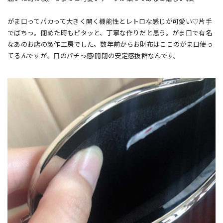
がま口ってパカって大きく開く機能性とレトロな感じが可愛い♡片手
でぱちっ。閉めた時もピタッと、丁寧な作りだと思う。がま口で有名
なあのお店の製作工房でした。数年前からお財布はここのがま口使っ
てるんですが、口のパチっ感!開閉の安定感抜群なんです。