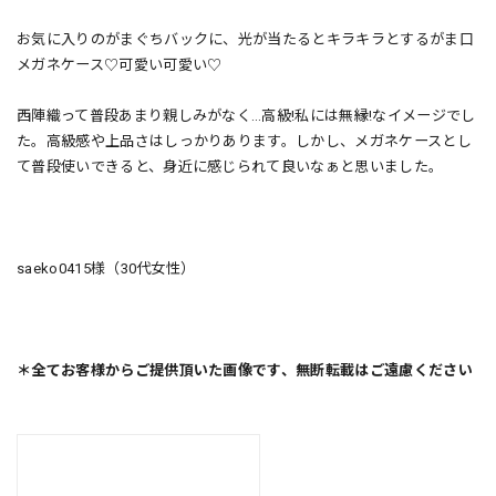
お気に入りのがまぐちバックに、光が当たるとキラキラとするがま口
メガネケース♡可愛い可愛い♡
西陣織って普段あまり親しみがなく…高級!私には無縁!なイメージでし
た。高級感や上品さはしっかりあります。しかし、メガネケースとし
て普段使いできると、身近に感じられて良いなぁと思いました。
saeko0415様（30代女性）
＊全てお客様からご提供頂いた画像です、無断転載はご遠慮ください